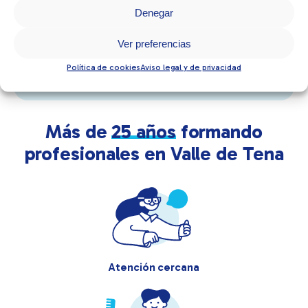
+25
docentes especializados
Denegar
Ver preferencias
+10
cursos de formación
Política de cookies
Aviso legal y de privacidad
Más de
25 años
formando
profesionales en Valle de Tena
Atención cercana