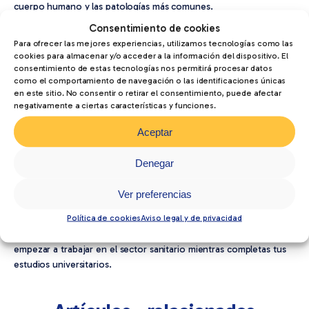
cuerpo humano y las patologías más comunes.
Consentimiento de cookies
¿Se puede acceder a medicina sin
Para ofrecer las mejores experiencias, utilizamos tecnologías como las
cookies para almacenar y/o acceder a la información del dispositivo. El
haber estudiado una FP sanitaria?
consentimiento de estas tecnologías nos permitirá procesar datos
como el comportamiento de navegación o las identificaciones únicas
Aunque las
FP sanitarias
ofrecen una ventaja por su afinidad
en este sitio. No consentir o retirar el consentimiento, puede afectar
con las ciencias de la salud, cualquier
grado superior
te permite
negativamente a ciertas características y funciones.
acceder a la universidad si superas las pruebas de acceso
Aceptar
específicas. Sin embargo, si vienes de un ciclo no relacionado
con el ámbito sanitario, es recomendable reforzar asignaturas
Denegar
clave como biología y química para maximizar tus posibilidades de
éxito en las pruebas.
Ver preferencias
Elegir una
FP sanitaria
es sin duda la mejor manera de prepararte
Política de cookies
Aviso legal y de privacidad
para este gran salto académico. No solo te proporcionará una
sólida base de conocimientos, sino que también te permitirá
empezar a trabajar en el sector sanitario mientras completas tus
estudios universitarios.