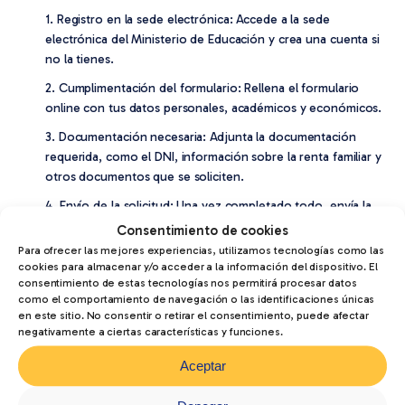
1. Registro en la sede electrónica: Accede a la sede
electrónica del Ministerio de Educación y crea una cuenta si
no la tienes.
2. Cumplimentación del formulario: Rellena el formulario
online con tus datos personales, académicos y económicos.
3. Documentación necesaria: Adjunta la documentación
requerida, como el DNI, información sobre la renta familiar y
otros documentos que se soliciten.
4. Envío de la solicitud: Una vez completado todo, envía la
solicitud y guarda el resguardo como comprobante.
Consentimiento de cookies
Para ofrecer las mejores experiencias, utilizamos tecnologías como las
Si necesitas más información o ayuda con el trámite, en
CFP
cookies para almacenar y/o acceder a la información del dispositivo. El
Valle de Tena
estamos a tu disposición para orientarte en el
consentimiento de estas tecnologías nos permitirá procesar datos
proceso.
como el comportamiento de navegación o las identificaciones únicas
en este sitio. No consentir o retirar el consentimiento, puede afectar
¡No dejes pasar la oportunidad! ¡Infórmate!
negativamente a ciertas características y funciones.
Aceptar
Artículos
relacionados