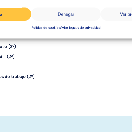
ar
Denegar
Ver pr
Política de cookies
Aviso legal y de privacidad
llo (2º)
 II (2º)
s de trabajo (2º)