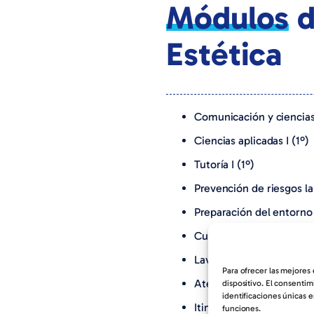
Módulos
d
Estética
Comunicación y ciencias 
Ciencias aplicadas I (1º)
Tutoría I (1º)
Prevención de riesgos la
Preparación del entorno 
Cuidados estéticos básic
Lavado y cambios de form
Para ofrecer las mejores
Atención al cliente (1º)
dispositivo. El consenti
identificaciones únicas e
Itinerario personal para 
funciones.