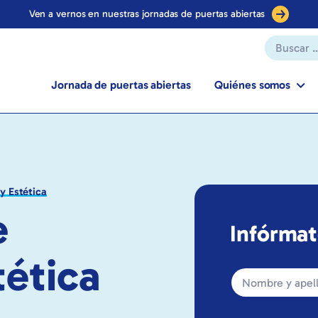
Ven a vernos en nuestras jornadas de puertas abiertas
Jornada de
puertas abiertas
Quiénes somos
y Estética
e
Infórmat
tética
Website