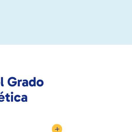
l Grado
ética