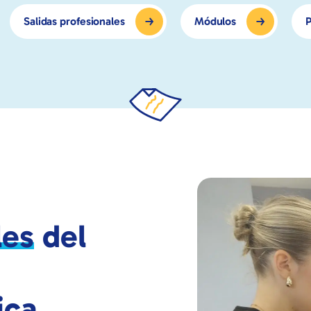
Salidas profesionales
Módulos
P
les
del
ica