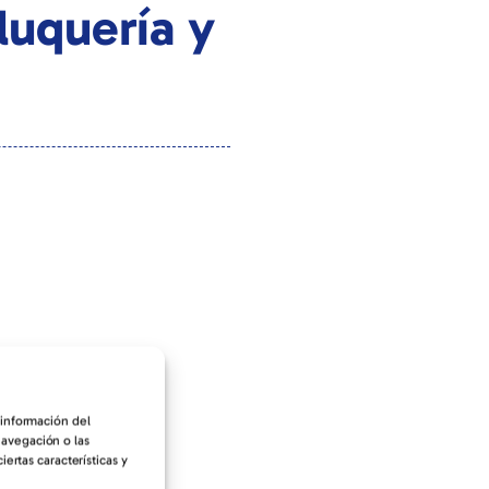
luquería y
 información del
navegación o las
ertas características y