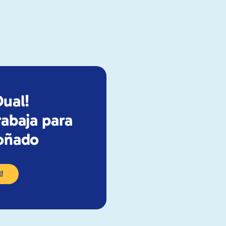
Dual!
rabaja para
soñado
l!