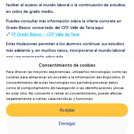
facilitar el acceso al mundo laboral o la continuación de estudios
en ciclos de grado medio.
Puedes consultar más información sobre la oferta concreta en
Grado Básico concertado del CFP Valle de Tena aquí:
🔗
FP Grado Básico – CFP Valle de Tena
Estas titulaciones permiten a los alumnos continuar sus estudios
más adelante y, en muchos casos, incorporarse al mundo laboral
con una preparación adecuada.
Consentimiento de cookies
Además, si tienes dudas o quieres saber si
puedo hacer un FP sin
Para ofrecer las mejores experiencias, utilizamos tecnologías como las
la ESO
en tu caso particular, puedes visitar la web del centro y
cookies para almacenar y/o acceder a la información del dispositivo. El
contactar con el equipo de secretaría:
consentimiento de estas tecnologías nos permitirá procesar datos
🔗
fpvalledetena.com
como el comportamiento de navegación o las identificaciones únicas
en este sitio. No consentir o retirar el consentimiento, puede afectar
negativamente a ciertas características y funciones.
Artículos
relacionados
Aceptar
Denegar
Formación