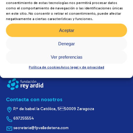
consentimiento de estas tecnologías nos permitirá procesar datos
1º Radioterapia y dosimetría + Imagen para el diagnóstico y
como el comportamiento de navegación o las identificaciones únicas
medicina nuclear 17:00 (aula 6)
en este sitio. No consentir o retirar el consentimiento, puede afectar
negativamente a ciertas características y funciones.
2º de Radioterapia y dosimetría: FCT
El listado con los materiales se entregará por los responsables de
Aceptar
prácticas de los ciclos durante los primeros días de curso.
Denegar
Ver preferencias
Política de cookies
Aviso legal y de privacidad
Contacta con nosotros
P.º de Isabel la Católica, 550009 Zaragoza
697255554
secretaria@fpvalledetena.com