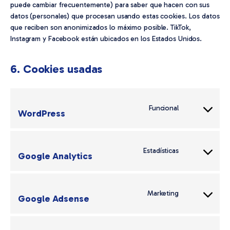
puede cambiar frecuentemente) para saber que hacen con sus
datos (personales) que procesan usando estas cookies. Los datos
que reciben son anonimizados lo máximo posible. TikTok,
Instagram y Facebook están ubicados en los Estados Unidos.
6. Cookies usadas
Funcional
WordPress
Consent
to
service
wordpress
Estadísticas
Google Analytics
Consent
to
service
google-
Marketing
Google Adsense
Consent
analytics
to
service