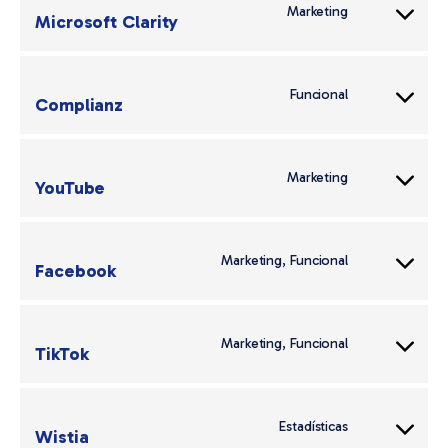
google-
Marketing
Microsoft Clarity
Consent
adsense
to
service
microsoft-
Funcional
Complianz
Consent
clarity
to
service
complianz
Marketing
YouTube
Consent
to
service
youtube
Marketing, Funcional
Facebook
Consent
to
service
facebook
Marketing, Funcional
TikTok
Consent
to
service
tiktok
Estadísticas
Wistia
Consent