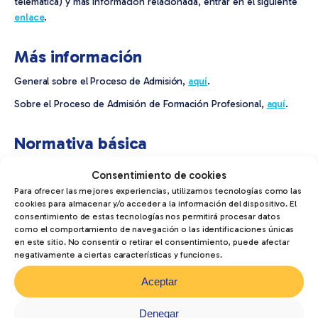
telemática) y más información relacionada, entrar en el siguiente
enlace
.
Más información
General sobre el Proceso de Admisión,
aquí
.
Sobre el Proceso de Admisión de Formación Profesional,
aquí
.
Normativa básica
DECRETO 91/2024, de 5 de junio, del Gobierno de Aragón
Consentimiento de cookies
por el que se establece la Ordenación de la Formación
Para ofrecer las mejores experiencias, utilizamos tecnologías como las
Profesional del Grado D y del Grado E en la Comunidad
cookies para almacenar y/o acceder a la información del dispositivo. El
Autónoma de Aragón.
consentimiento de estas tecnologías nos permitirá procesar datos
como el comportamiento de navegación o las identificaciones únicas
ORDEN ECU/576/2024, de 6 de junio, por la que se
en este sitio. No consentir o retirar el consentimiento, puede afectar
convoca el procedimiento de admisión en centros
negativamente a ciertas características y funciones.
docentes sostenidos con fondos públicos en las
Aceptar
enseñanzas de Formación Profesional en la Comunidad
Autónoma de Aragón para el curso escolar 2024/2025.
Denegar