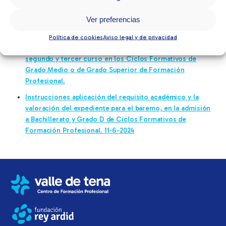
Resolución, de 28 de mayo de 2024, del Director General
de Planificación, Centros y Formación Profesional, por la
Ver preferencias
que, de acuerdo con la flexibilidad propia de la oferta
formativa de Formación Profesional, se determinan los
Política de cookies
Aviso legal y de privacidad
criterios de participación en el proceso de admisión a
segundo y tercer curso en los Ciclos Formativos de
Grado Medio o de Grado Superior de Formación
Profesional.
Instrucciones aplicación del requisito académico y la
valoración del expediente para el baremo, en la admisión
a Bachillerato y Grado D de Ciclos Formativos de
Formación Profesional. 11-6-2024