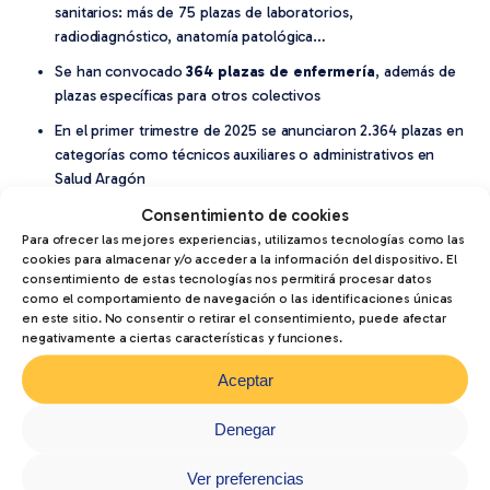
sanitarios: más de 75 plazas de laboratorios,
radiodiagnóstico, anatomía patológica…
Se han convocado
364 plazas de enfermería
, además de
plazas específicas para otros colectivos
En el primer trimestre de 2025 se anunciaron 2.364 plazas en
categorías como técnicos auxiliares o administrativos en
Salud Aragón
Próximamente se esperan
1.319 plazas más
en procesos
Consentimiento de cookies
extraordinarios en el Salud, según Mesa Sectorial
Para ofrecer las mejores experiencias, utilizamos tecnologías como las
cookies para almacenar y/o acceder a la información del dispositivo. El
consentimiento de estas tecnologías nos permitirá procesar datos
como el comportamiento de navegación o las identificaciones únicas
en este sitio. No consentir o retirar el consentimiento, puede afectar
¿Cómo te impulsa el CFP Valle de
negativamente a ciertas características y funciones.
Tena?
Aceptar
Orientación personalizada
para elegir el perfil sanitario
Denegar
adecuado.
Programas alineados
con buen equilibrio entre teoría y
Ver preferencias