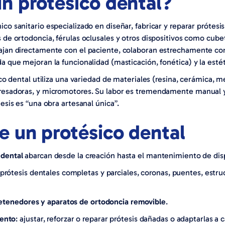
n protésico dental?
ico sanitario especializado en diseñar, fabricar y reparar prótesi
 de ortodoncia, férulas oclusales y otros dispositivos como cube
ajan directamente con el paciente, colaboran estrechamente con
a que mejoran la funcionalidad (masticación, fonética) y la estét
sico dental utiliza una variedad de materiales (resina, cerámica, 
resadoras, y micromotores. Su labor es tremendamente manual y 
esis es “una obra artesanal única”.
e un protésico dental
 dental
abarcan desde la creación hasta el mantenimiento de disp
prótesis dentales completas y parciales, coronas, puentes, estruc
 retenedores y aparatos de ortodoncia removible
.
iento
: ajustar, reforzar o reparar prótesis dañadas o adaptarlas a