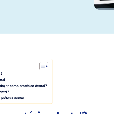
l?
ntal
abajar como protésico dental?
ental?
prótesis dental