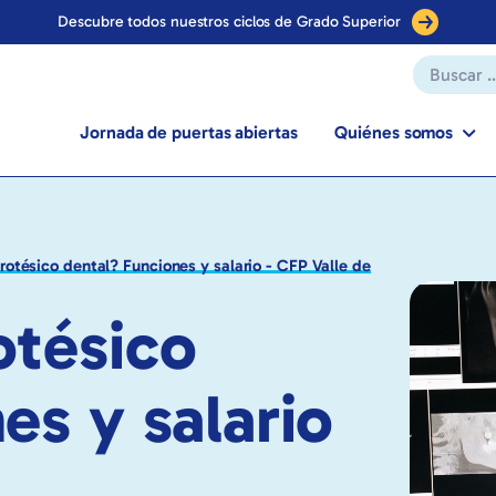
Ven a vernos en nuestras jornadas de puertas abiertas
Jornada de
puertas abiertas
Quiénes somos
rotésico dental? Funciones y salario - CFP Valle de
otésico
es y salario