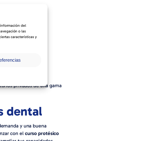
 información del
navegación o las
ertas características y
s/año).
utos/año).
eferencias
rutos/año).
 o más.
torios privados de alta gama
s dental
a demanda y una buena
nzar con el
curso protésico
ampliar tus capacidades.