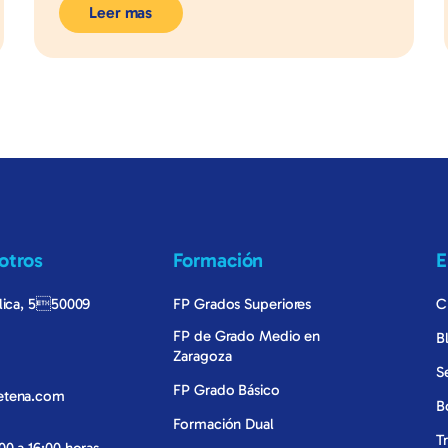
Leer mas
otros
Formación
E
ólica, 550009
FP Grados Superiores
C
FP de Grado Medio en
B
Zaragoza
S
FP Grado Básico
detena.com
B
Formación Dual
T