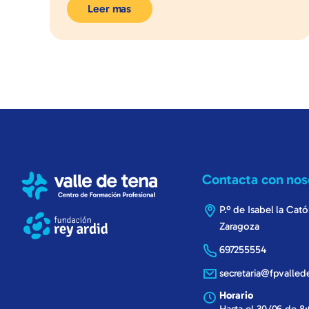
Leer mas
Contacta con nos
P.º de Isabel la Cat
Zaragoza
697255554
secretaria@fpvalle
Horario