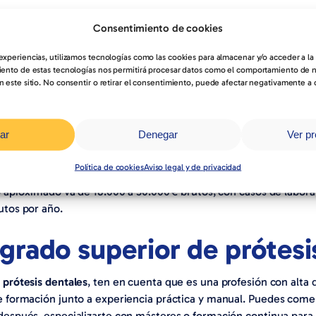
ra un protésico dental?
Consentimiento de cookies
 experiencias, utilizamos tecnologías como las cookies para almacenar y/o acceder a la
rotésico dental
en España, los datos indican:
miento de estas tecnologías nos permitirá procesar datos como el comportamiento de 
n este sitio. No consentir o retirar el consentimiento, puede afectar negativamente a ci
e 3 años): entre 800–1.015 € netos al mes (aprox. 14.400 € bruto
4–9 años): entre 1.460–1.540 € netos al mes (18.480–28.500 € br
ar
Denegar
Ver pr
ede alcanzar 1.880–1.900 € netos mensuales (~27.600–30.000 € b
encia: suelen superar los 2.000–2.200 €/mes, llegando a 2.300 €
Política de cookies
Aviso legal y de privacidad
o aproximado va de 18.000 a 30.000 € brutos, con casos de labora
utos por año.
grado superior de prótesi
 prótesis dentales
, ten en cuenta que es una profesión con alt
e formación junto a experiencia práctica y manual. Puedes come
después, especializarte con másteres o formación continua para 