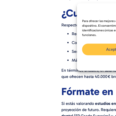
¿Cuánto cob
Para ofrecer las mejores
Respecto a
cuánto cobra un p
dispositivo. El consenti
identificaciones únicas e
Recién titulado (menos d
funciones.
Con experiencia media (
Acept
Senior (10–20 años): pu
Más de 20 años de experi
En términos anuales, el salari
que ofrecen hasta 40.000 € br
Fórmate en 
Si estás valorando
estudios en
proyección de futuro. Requier
dental
(FP Grado Superior) y, 