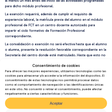
al menos un mes antes del inicio de las actividades programadas
para dicho módulo profesional.
La exención requerirá, además de cumplir el requisito de
experiencia laboral, la matrÍcula previa del alumno en el módulo
profesional de FCT en un centro docente autorizado para
impartir el ciclo formativo de Formación Profesional
correspondiente.
La convalidación o exención no será efectiva hasta que el alumno
o alumna, presente la resolución favorable correspondiente en la
Secretaría del centro donde esté matriculado. Hasta que esto no
ocurra, el alumnado deberá asistir a las actividades lectivas
Consentimiento de cookies
programadas.
Para ofrecer las mejores experiencias, utilizamos tecnologías como las
Solicitud de exención de F.C.T.
(Anexo VI), pinchando
aquí
.
cookies para almacenar y/o acceder a la información del dispositivo. El
consentimiento de estas tecnologías nos permitirá procesar datos
como el comportamiento de navegación o las identificaciones únicas
en este sitio. No consentir o retirar el consentimiento, puede afectar
negativamente a ciertas características y funciones.
Aceptar